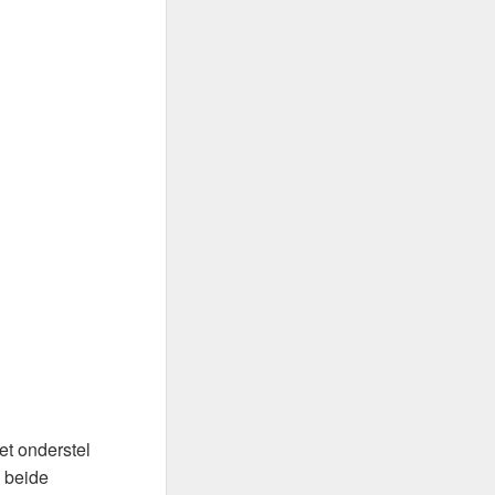
et onderstel
n beide