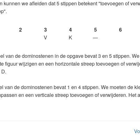
ijn kunnen we afleiden dat 5 stippen betekent "toevoegen of ver
ep".
2
3
4
5
6
V
K
—
el van de dominostenen in de opgave bevat 3 en 5 stippen. W
e figuur wijzigen en een horizontale streep toevoegen of verwij
 D.
el van de dominostenen bevat 1 en 4 stippen. We moeten de kl
npassen en een verticale streep toevoegen of verwijderen. Het 
Vo