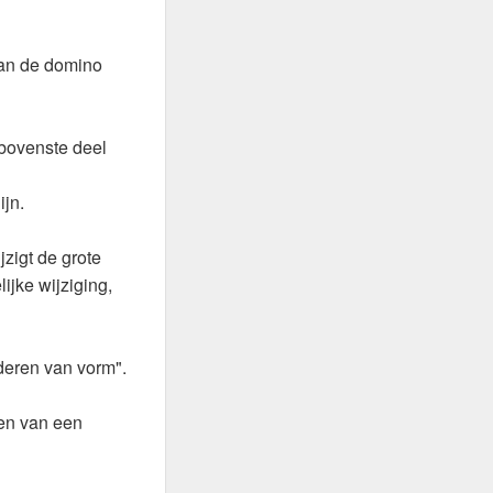
 van de domino
 bovenste deel
ijn.
jzigt de grote
ijke wijziging,
deren van vorm".
ren van een