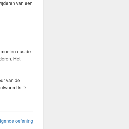
wijderen van een
e moeten dus de
deren. Het
eur van de
antwoord is D.
lgende oefening