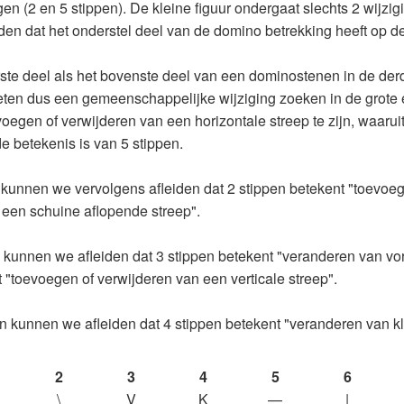
gen (2 en 5 stippen). De kleine figuur ondergaat slechts 2 wijzig
en dat het onderstel deel van de domino betrekking heeft op de 
ste deel als het bovenste deel van een dominostenen in de derd
ten dus een gemeenschappelijke wijziging zoeken in de grote en
oevoegen of verwijderen van een horizontale streep te zijn, waaru
 de betekenis is van 5 stippen.
n kunnen we vervolgens afleiden dat 2 stippen betekent "toevoe
 een schuine aflopende streep".
jn kunnen we afleiden dat 3 stippen betekent "veranderen van vo
 "toevoegen of verwijderen van een verticale streep".
jn kunnen we afleiden dat 4 stippen betekent "veranderen van kl
2
3
4
5
6
\
V
K
—
|