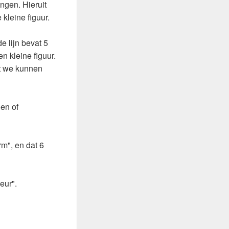
ingen. Hieruit
kleine figuur.
e lijn bevat 5
 kleine figuur.
it we kunnen
gen of
rm", en dat 6
eur".